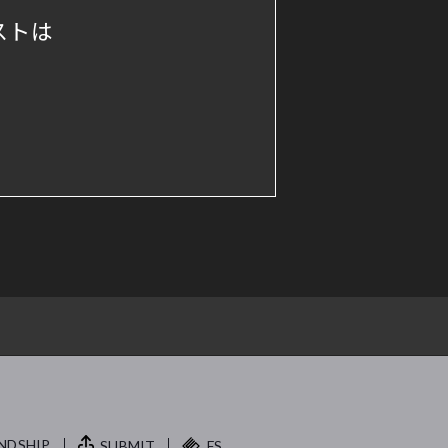
ストは
NDSHIP.
SUBMIT
FS.