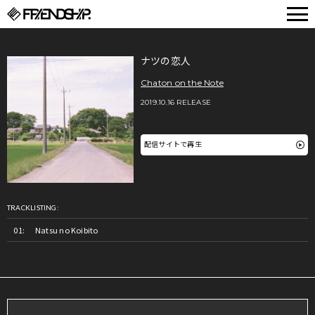
FRIENDSHIP.
ナツの恋人
Chaton on the Note
2019.10.16 RELEASE
配信サイトで再生
TRACKLISTING:
Natsu no Koibito