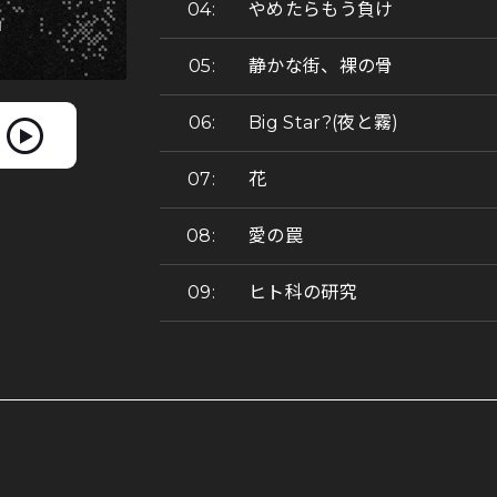
やめたらもう負け
静かな街、裸の骨
Big Star?(夜と霧)
花
愛の罠
ヒト科の研究