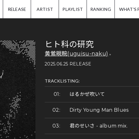
IP.
RELEASE
ARTIST
PLAYLIST
RANKING
WHAT'S 
ヒト科の研究
黄鶯睍睆(uguisu-naku)
2025.06.25 RELEASE
TRACKLISTING:
はるかぜ吹いて
Dirty Young Man Blues
君のせいさ - album mix.