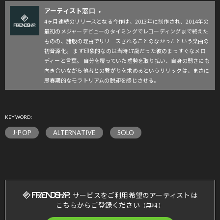
アーティスト窓口
»
4ヶ月連続のリリースとなる今作は、2013年に制作され、2014年の
最初のメジャーデビューのタイミングでレコーディングまで終えた
ものの、諸般の理由でリリースされることのなかったという楽曲の
初音源化。 まず印象的なのは当時17歳だった彼のまっすぐなメロ
ディーと言葉。 自分を覆っていた虚勢を取り払い、自身の弱さにも
向き合いながら他者との繋がりを求めるというリリックは、まさに
思春期的なモラトリアムの脱却を感じさせる。
KEYWORD:
J-POP
ALTERNATIVE
SOLO
サービスをご利用希望のアーティストは
こちらからご登録ください
（無料）