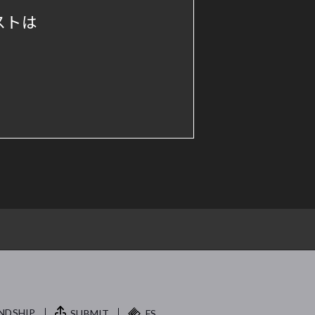
ストは
NDSHIP.
SUBMIT
FS.