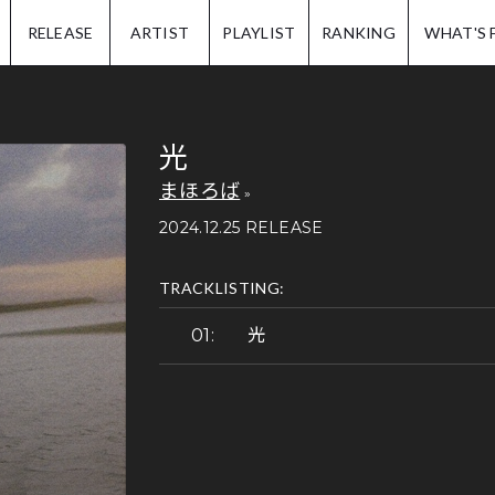
IP.
RELEASE
ARTIST
PLAYLIST
RANKING
WHAT'S 
光
まほろば
2024.12.25 RELEASE
TRACKLISTING:
光