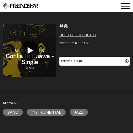
FRIENDSHIP.
具縄
UHHO UHHO UHHO
2022.10.19 RELEASE
配信サイトで再生
KEYWORD:
BAND
INSTRUMENTAL
JAZZ