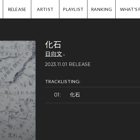
IP.
RELEASE
ARTIST
PLAYLIST
RANKING
WHAT'S 
化石
日向文
2023.11.01 RELEASE
TRACKLISTING:
化石