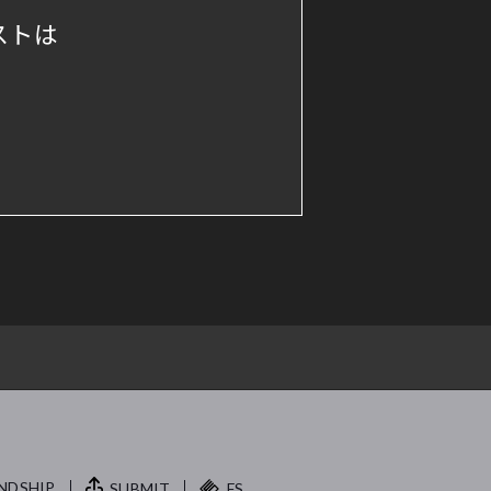
ストは
NDSHIP.
SUBMIT
FS.