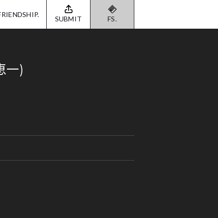
FRIENDSHIP.
SUBMIT
FS.
恵一)