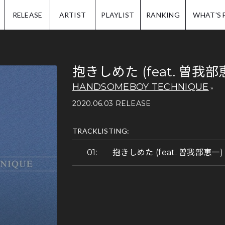
IP.
RELEASE
ARTIST
PLAYLIST
RANKING
WHAT'S 
抱きしめた (feat. 曽我部
HANDSOMEBOY TECHNIQUE
2020.06.03 RELEASE
TRACKLISTING:
抱きしめた (feat. 曽我部恵一)