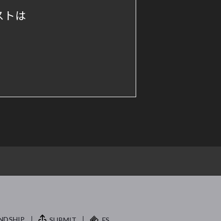
ストは
NDSHIP.
SUBMIT
FS.