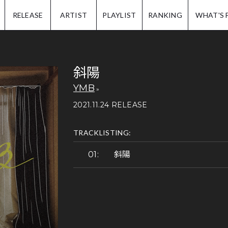
IP.
RELEASE
ARTIST
PLAYLIST
RANKING
WHAT'S 
斜陽
YMB
2021.11.24 RELEASE
TRACKLISTING:
斜陽