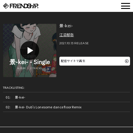
FRIENDSHIP.
景-kei-
江沼郁弥
2021.10.13 RELEASE
配信サイトで再生
TRACKLISTING:
景-kei-
景-kei- Dub’s Lonesome dance floor Remix