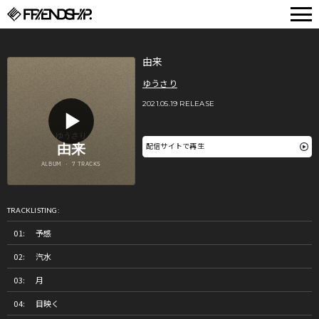
FRIENDSHIP.
由来
ゆうさり
2021.05.19 RELEASE
配信サイトで再生
TRACKLISTING:
予感
汽水
月
目映く