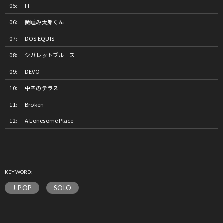
FF
微睡み太郎くん
DOS EQUIS
シガレットブルース
DEVO
中空のテラス
Broken
A Lonesome Place
KEYWORD:
J-POP
SOLO