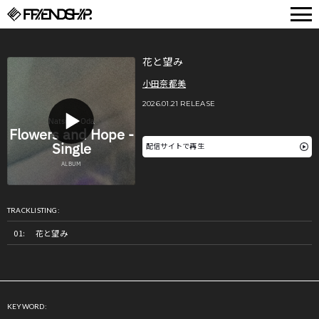
FRIENDSHIP.
花と望み
小田奈都美
2026.01.21 RELEASE
配信サイトで再生
TRACKLISTING:
花と望み
KEYWORD: