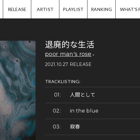
IP.
RELEASE
ARTIST
PLAYLIST
RANKING
WHAT'S 
退廃的な生活
poor man's rose
2021.10.27 RELEASE
TRACKLISTING:
人間として
in the blue
寂春