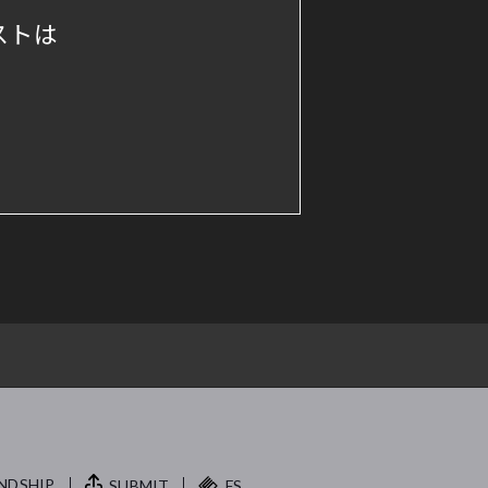
ストは
NDSHIP.
SUBMIT
FS.