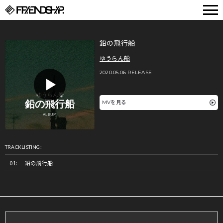
FRIENDSHIP.
鉛の飛行船
ゆうらん船
2020.05.06 RELEASE
MVを見る
TRACKLISTING:
鉛の飛行船