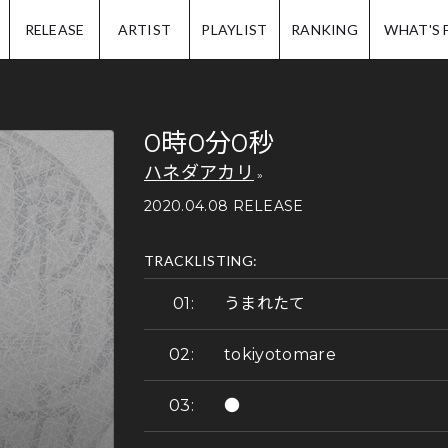
IP.
RELEASE
ARTIST
PLAYLIST
RANKING
WHAT'S 
0時0分0秒
ハネダアカリ
2020.04.08 RELEASE
TRACKLISTING:
うまれたて
tokiyotomare
●