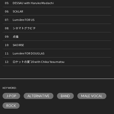
DESSAU with Haruko Madachi
SCALAR
Lumière FOR US
シネマトグラビテ
点描
SAOIRSE
Lumière FOR DOUGLAS
ロケットの夏’20 with Chika Yasumatsu
KEYWORD:
J-POP
ALTERNATIVE
BAND
MALE VOCAL
ROCK