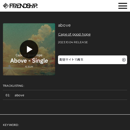
FRIENDSHIP.
above
Cape of good hope
2023.10.04 RELEASE
配信サイトで再生
TRACKLISTING:
above
KEYWORD: