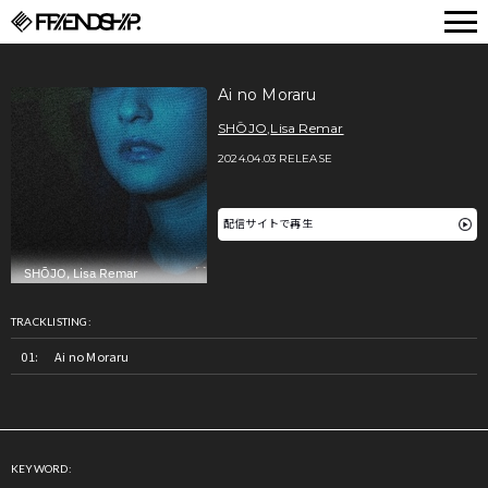
FRIENDSHIP.
Ai no Moraru
SHŌJO
,
Lisa Remar
2024.04.03 RELEASE
配信サイトで再生
TRACKLISTING:
Ai no Moraru
KEYWORD: