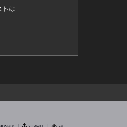
ストは
NDSHIP.
SUBMIT
FS.