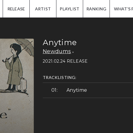
IP.
RELEASE
ARTIST
PLAYLIST
RANKING
WHAT'S 
Anytime
Newdums
2021.02.24 RELEASE
TRACKLISTING:
Anytime