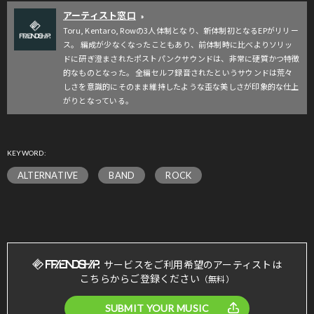
アーティスト窓口
»
Toru, Kentaro, Rowの3人体制となり、新体制初となるEPがリリー
ス。 編成が少なくなったこともあり、前体制時に比べよりソリッ
ドに研ぎ澄まされたポストパンクサウンドは、非常に硬質かつ特徴
的なものとなった。 全編セルフ録音されたというサウンドは荒々
しさを意識的にそのまま維持したような歪な美しさが印象的な仕上
がりとなっている。
KEYWORD:
ALTERNATIVE
BAND
ROCK
サービスをご利用希望のアーティストは
こちらからご登録ください
（無料）
SUBMIT YOUR MUSIC