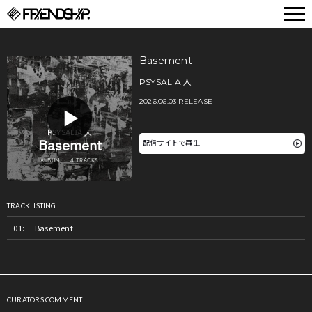
FRIENDSHIP.
Basement
PSYSALIA 人
2026.06.03 RELEASE
配信サイトで再生
TRACKLISTING:
Basement
CURATORS COMMENT: