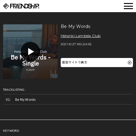
FRIENDSHIP.
Be My Words
Helsinki Lambda Club
2021.10.27 RELEASE
配信サイトで再生
TRACKLISTING:
Be My Words
KEYWORD: