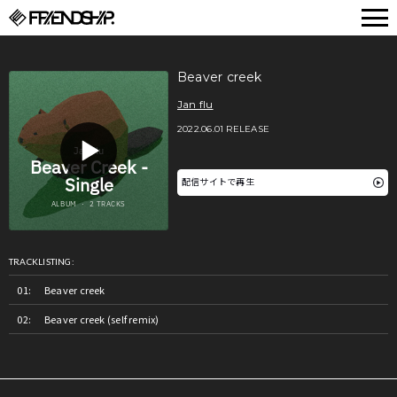
FRIENDSHIP.
Beaver creek
Jan flu
2022.06.01 RELEASE
配信サイトで再生
TRACKLISTING:
Beaver creek
Beaver creek (self remix)