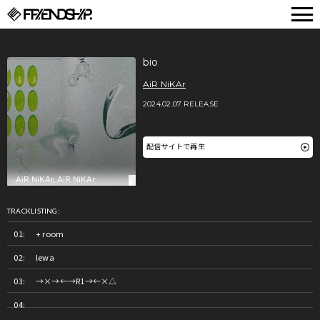
FRIENDSHIP.
bio
AiR NiKAr
2024.02.07 RELEASE
配信サイトで再生
TRACKLISTING:
+ room
lewa
→×→←→R1→←×△