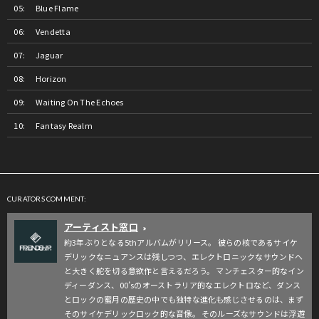
Blue Flame
Vendetta
Jaguar
Horizon
Waiting On The Echoes
Fantasy Realm
CURATORS COMMENT:
アーティスト窓口
»
約3年ぶりとなる5thアルバムがリリース。 彼らの核であるサイケ
デリックなニュアンスは残しつつ、エレクトロニックなサウンドへ
と大きく舵を切る意欲作と言えるだろう。 マンチェスター的なイン
ディーダンス、00’sのオーストラリア的なエレクトロなど、ダンス
とロックの蜜月の歴史の中でも独特な進化も感じさせるのは、まず
そのサイケデリックロック的な音像。 そのルーズなサウンドは浮遊