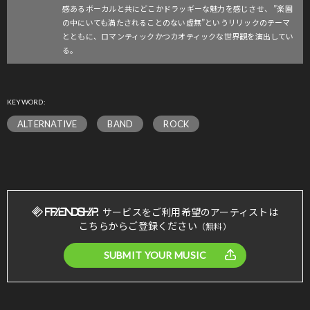
感あるボーカルと共にどこかドラッギーな魅力を感じさせ、 ”楽園
の中にいても満たされることのない虚無”というリリックのテーマ
とともに、ロマンティックかつカオティックな世界観を演出してい
る。
KEYWORD:
ALTERNATIVE
BAND
ROCK
サービスをご利用希望のアーティストは
こちらからご登録ください
（無料）
SUBMIT YOUR MUSIC