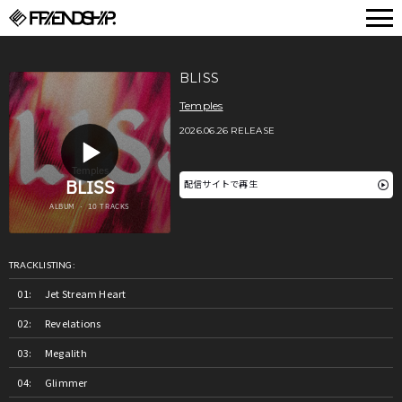
FRIENDSHIP.
BLISS
Temples
2026.06.26 RELEASE
配信サイトで再生
TRACKLISTING:
Jet Stream Heart
Revelations
Megalith
Glimmer