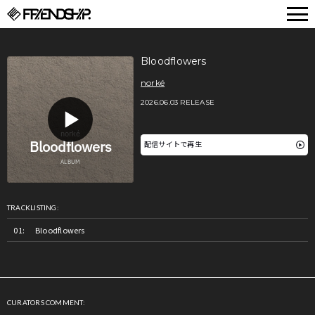
FRIENDSHIP.
Bloodflowers
norké
2026.06.03 RELEASE
配信サイトで再生
TRACKLISTING:
Bloodflowers
CURATORS COMMENT: