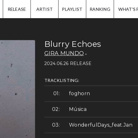
IP.
RELEASE
ARTIST
PLAYLIST
RANKING
WHAT'S 
Blurry Echoes
GIRA MUNDO
2024.06.26 RELEASE
TRACKLISTING:
foghorn
Música
WonderfulDays_feat.Jan