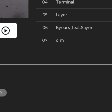
Terminal
Layer
8years_feat.Sayon
dim
O