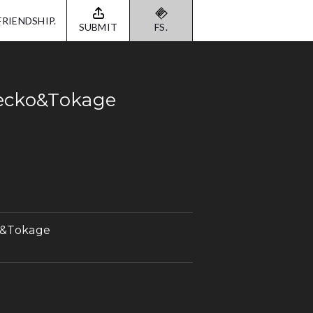
FRIENDSHIP.
SUBMIT
FS.
Gecko&Tokage
o&Tokage