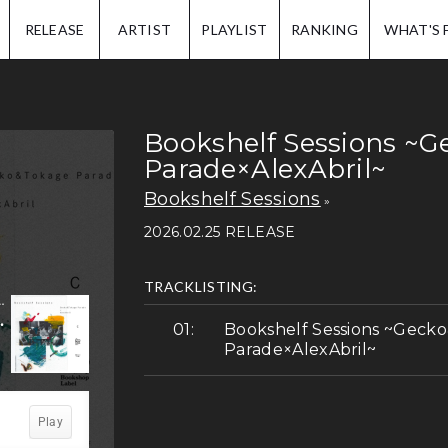
IP.
RELEASE
ARTIST
PLAYLIST
RANKING
WHAT'S 
Bookshelf Sessions ~
Parade×AlexAbril~
Bookshelf Sessions
2026.02.25 RELEASE
TRACKLISTING:
Bookshelf Sessions ~Geck
Parade×AlexAbril~