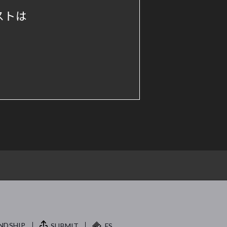
ストは
NDSHIP.
SUBMIT
FS.