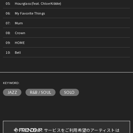
Hourglass (feat. Chloe Kibble)
My Favorite Things
Mum
Crown
HOME
Bell
KEYWORD:
JAZZ
R&B / SOUL
SOLO
サービスをご利用希望のアーティストは