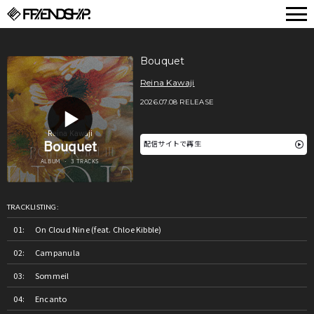
FRIENDSHIP.
Bouquet
Reina Kawaji
2026.07.08 RELEASE
配信サイトで再生
TRACKLISTING:
On Cloud Nine (feat. Chloe Kibble)
Campanula
Sommeil
Encanto