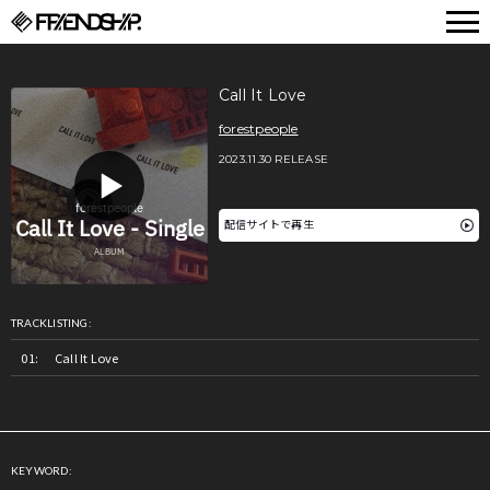
FRIENDSHIP.
Call It Love
forestpeople
2023.11.30 RELEASE
配信サイトで再生
TRACKLISTING:
Call It Love
KEYWORD: