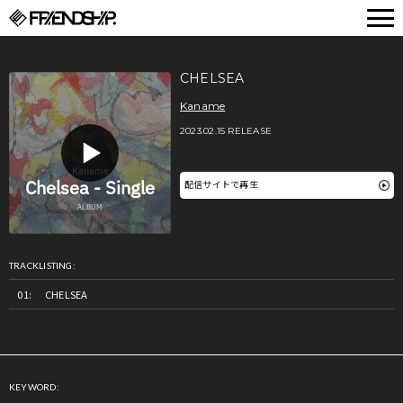
FRIENDSHIP.
CHELSEA
Kaname
2023.02.15 RELEASE
配信サイトで再生
TRACKLISTING:
CHELSEA
KEYWORD: