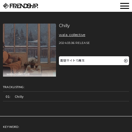
FRIENDSHIP.
Chilly
wala. collective
2024.03.06 RELEASE
配信サイトで再生
TRACKLISTING:
Chilly
KEYWORD: