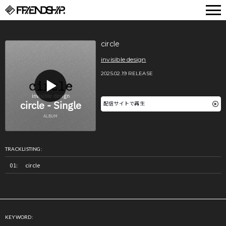
FRIENDSHIP.
circle
invisible design
2025.02.19 RELEASE
配信サイトで再生
TRACKLISTING:
circle
KEYWORD: