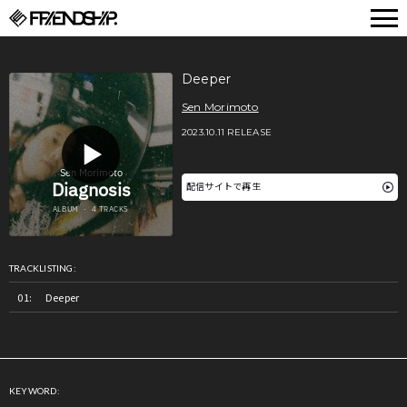
FRIENDSHIP.
Deeper
Sen Morimoto
2023.10.11 RELEASE
配信サイトで再生
TRACKLISTING:
Deeper
KEYWORD: