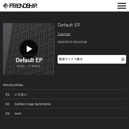
FRIENDSHIP.
Default EP
Calmor
2026.07.01 RELEASE
配信サイトで再生
TRACKLISTING:
いえない
Carbon Copy Syndrome
nvm