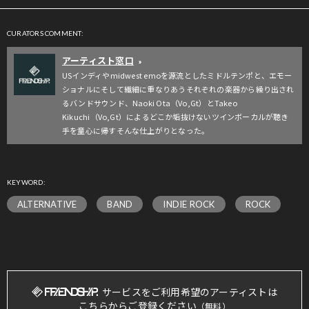
CURATORS COMMENT:
アーティスト窓口
»
USインディやmidwest emoを源流としたミドルテンポと、エモー
ショナルにそして繊細に重なりあうそれぞれの楽器から繰り出され
るバンドサウンド、Naoki Ota（Vo,Gt）とTakeo
Kikuchi（Vo,Gt）によるどこか垢抜けないツインボーカルが聴き
手を童心に帰すそんな仕上がりとなった。
KEYWORD:
ALTERNATIVE
BAND
INDIE ROCK
ROCK
サービスをご利用希望のアーティストは
こちらからご登録ください
（無料）