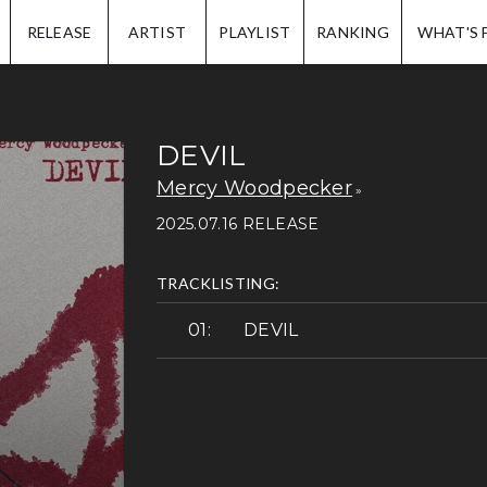
IP.
RELEASE
ARTIST
PLAYLIST
RANKING
WHAT'S 
DEVIL
Mercy Woodpecker
2025.07.16 RELEASE
TRACKLISTING:
DEVIL