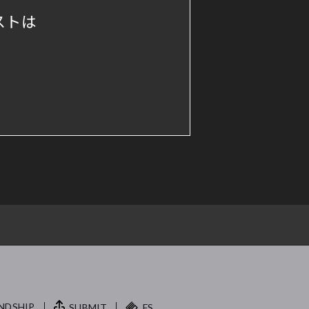
ストは
NDSHIP.
SUBMIT
FS.