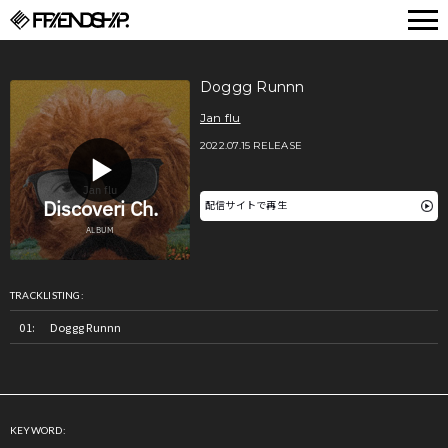
FRIENDSHIP.
Doggg Runnn
Jan flu
2022.07.15 RELEASE
配信サイトで再生
TRACKLISTING:
Doggg Runnn
KEYWORD: