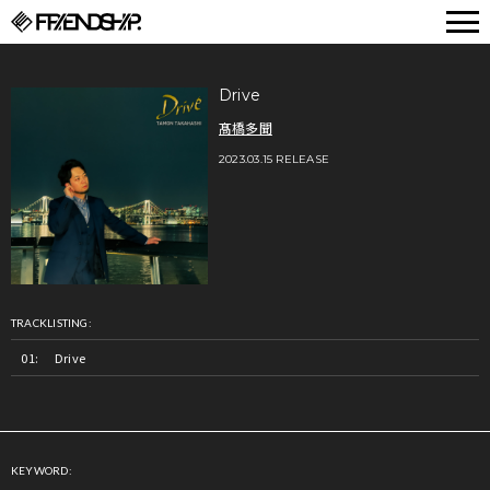
FRIENDSHIP.
Drive
髙橋多聞
2023.03.15 RELEASE
TRACKLISTING:
Drive
KEYWORD: