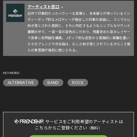
アーティスト窓口
»
近作で印象的だったヘヴィーな音像と、本来彼らが持っているイン
ディーポップ的なメロディーが融合した印象の楽曲に。 ミニマルに
削ぎ落とされた歌詞と、それに呼応するようなシンプルなサウンド
展開の中で、一音一音の音色のこだわり、残響含めた音のレイヤー
で見事に世界観を構築。 Jポップ的な定型から意識的に距離を置い
たそのアレンジや方法論は、むしろ削ぎ落とされているからこそ彼
らの美意識が端的に感じられる。
KEYWORD:
ALTERNATIVE
BAND
ROCK
サービスをご利用希望のアーティストは
こちらからご登録ください
（無料）