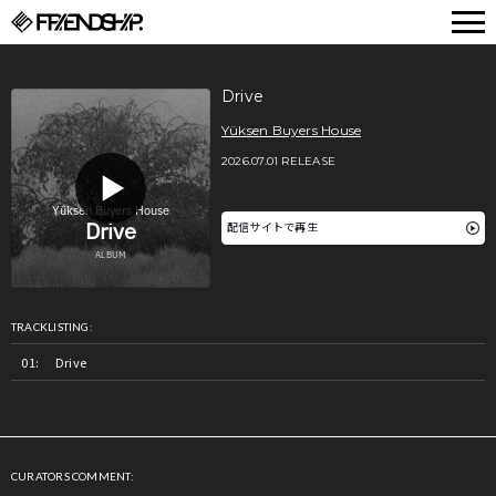
FRIENDSHIP.
Drive
Yüksen Buyers House
2026.07.01 RELEASE
配信サイトで再生
TRACKLISTING:
Drive
CURATORS COMMENT: