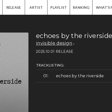
IP.
RELEASE
ARTIST
PLAYLIST
RANKING
WHAT'S 
echoes by the riversid
invisible design
2025.10.01 RELEASE
TRACKLISTING:
echoes by the riverside