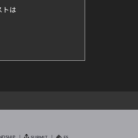
ストは
NDSHIP.
SUBMIT
FS.