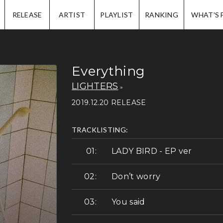
IP.
RELEASE
ARTIST
PLAYLIST
RANKING
WHAT'S 
Everything
LIGHTERS
2019.12.20 RELEASE
TRACKLISTING:
LADY BIRD - EP ver
Don’t worry
You said