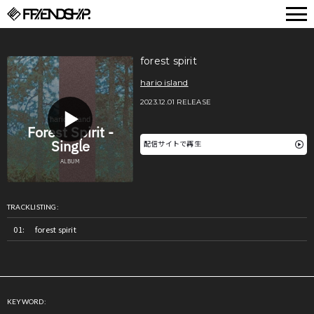
FRIENDSHIP.
forest spirit
hario island
2023.12.01 RELEASE
配信サイトで再生
TRACKLISTING:
forest spirit
KEYWORD: