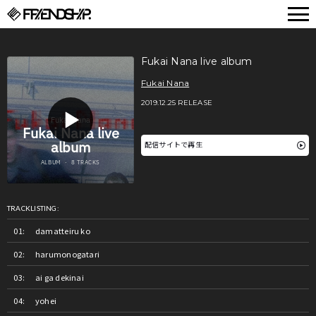
FRIENDSHIP.
Fukai Nana live album
Fukai Nana
2019.12.25 RELEASE
配信サイトで再生
TRACKLISTING:
damatteiru ko
harumonogatari
ai ga dekinai
yohei