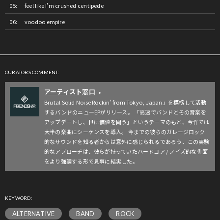
feel like I'm crushed centipede
voodoo empire
CURATORS COMMENT:
アーティスト窓口
»
Brutal Solid Noise Rockin' from Tokyo, Japan」を標榜して活動
するバンドのニューEPがリリース。 「高速でバンドとその音楽を
アップデートし、世に価値を問う」というテーマのもと、今作では
大半の楽曲にシーケンスを導入。 今までの彼らのガレージロック
的なサウンドを知る者からは意外に感じられるであろう、この実験
的なアプローチは、彼らが持っていたハードコア / ノイズ的な側面
をより強調する形で見事に結実した。
KEYWORD:
ALTERNATIVE
BAND
ROCK