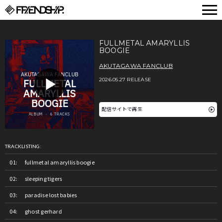
FRIENDSHIP.
FULLMETAL AMARYLLIS
BOOGIE
AKUTAGAWA FANCLUB
2026.05.27 RELEASE
配信サイトで再生
TRACKLISTING:
fullmetal amaryllis boogie
sleeping tigers
paradise lost babies
ghost gerhard