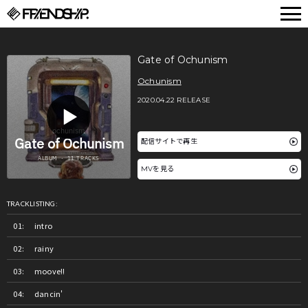
FRIENDSHIP.
Gate of Ochunism
Ochunism
2020.04.22 RELEASE
配信サイトで再生
MVを見る
TRACKLISTING:
intro
rainy
moove!!
dancin'