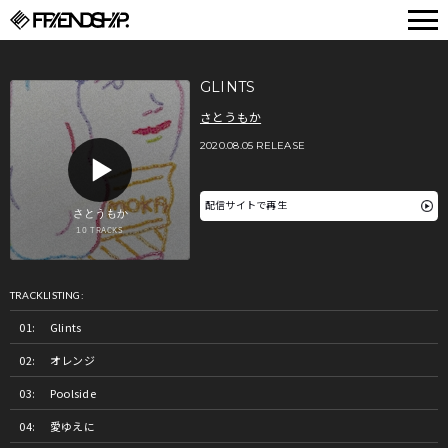
FRIENDSHIP.
GLINTS
さとうもか
2020.08.05 RELEASE
配信サイトで再生
TRACKLISTING:
Glints
オレンジ
Poolside
愛ゆえに