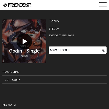
FRIENDSHIP.
Godin
STRAM
2023.06.07 RELEASE
配信サイトで再生
TRACKLISTING:
Godin
KEYWORD: