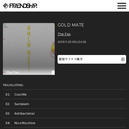
FRIENDSHIP.
GOLD MATE
The Fax
2019.11.20 RELEASE
配信サイトで再生
TRACKLISTING:
Cool Me
Sunbeam
Antibacterial
Nice Machine