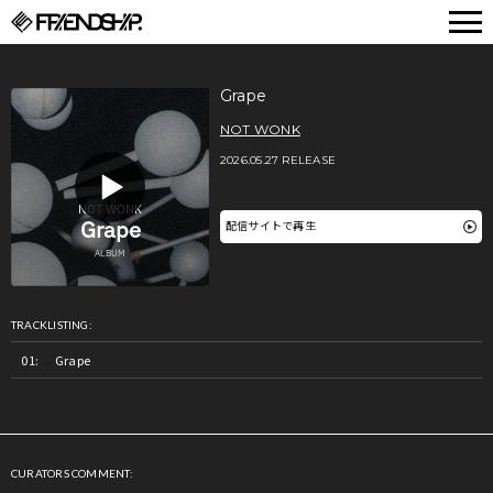
FRIENDSHIP.
Grape
NOT WONK
2026.05.27 RELEASE
配信サイトで再生
TRACKLISTING:
Grape
CURATORS COMMENT: