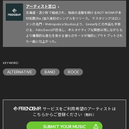
アーティスト窓口
»
北海道・苫小牧で結成され、独自の活動を続けるNOT WONKが本
村拓磨(Ba.)加入後初のシングルをリリース。 マスタリングはロン
ドンの名門・Metropolice Studiosより、Geeseなどの作品も手掛
ける、Felix Davisが担当し、オルタナティブな質感は残しながらも
より構築的な進化を見せる彼らのモードが端的にアウトプットされ
た一曲に仕上がった。
KEYWORD:
ALTERNATIVE
BAND
ROCK
サービスをご利用希望のアーティストは
こちらからご登録ください
（無料）
SUBMIT YOUR MUSIC