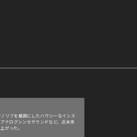
ピアノリフを基調にしたハウシーなインス
るアナログシンセサウンドなど、近未来
仕上がった。