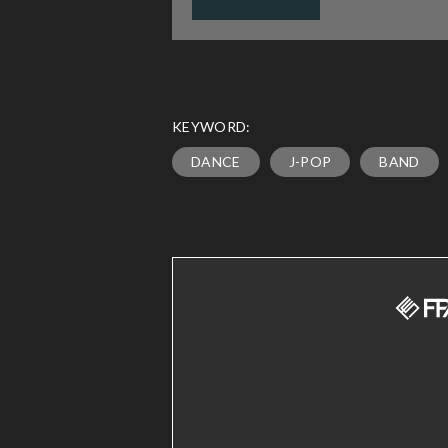
KEYWORD:
DANCE
J-POP
BAND