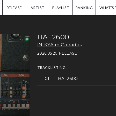
IP.
RELEASE
ARTIST
PLAYLIST
RANKING
WHAT'S 
HAL2600
IN-KYA in Canada
2026.05.20 RELEASE
TRACKLISTING:
HAL2600